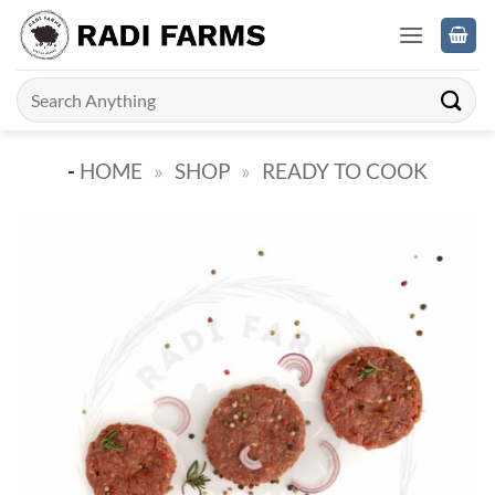
Skip
to
content
Search
for:
-
HOME
»
SHOP
»
READY TO COOK