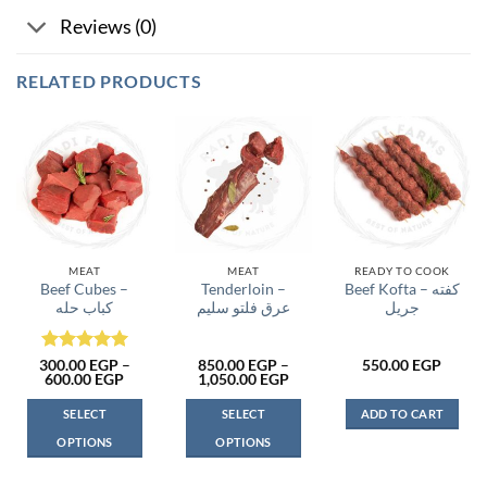
Reviews (0)
RELATED PRODUCTS
MEAT
MEAT
READY TO COOK
Beef Cubes –
Tenderloin –
Beef Kofta – كفته
جريل
عرق فلتو سليم
كباب حله
Rated
5
300.00
EGP
–
850.00
EGP
–
550.00
EGP
Price
Price
600.00
EGP
1,050.00
EGP
out of 5
range:
range:
300.00 EGP
850.00 EGP
SELECT
SELECT
ADD TO CART
through
through
600.00 EGP
1,050.00 EGP
OPTIONS
OPTIONS
This
This