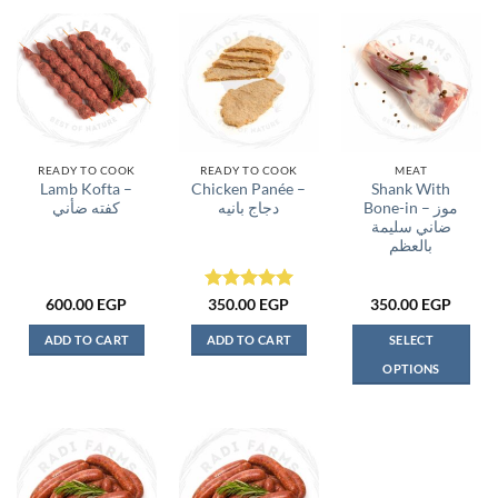
product
product
has
has
multiple
multiple
variants.
variants.
The
The
options
options
may
may
be
be
READY TO COOK
READY TO COOK
MEAT
Lamb Kofta –
Chicken Panée –
Shank With
chosen
chosen
Bone-in – موز
دجاج بانيه
كفته ضأني
on
on
ضاني سليمة
the
the
بالعظم
product
product
page
page
Rated
5
600.00
EGP
350.00
EGP
350.00
EGP
out of 5
ADD TO CART
ADD TO CART
SELECT
OPTIONS
This
product
has
multiple
variants.