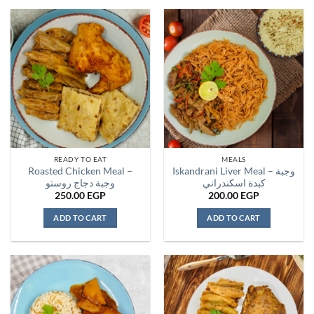
READY TO EAT
MEALS
Roasted Chicken Meal –
Iskandrani Liver Meal – وجبة
كبدة اسكندراني
وجبة دجاج روستو
250.00
EGP
200.00
EGP
ADD TO CART
ADD TO CART