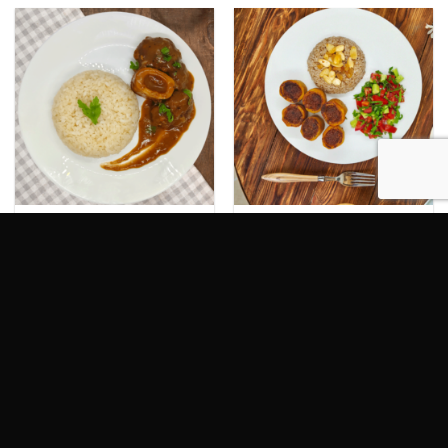
MEALS
READY TO EAT
Ossobuco Meal – وجبة
Beef Stuffed Potatoes with
Rice Meal – وجبة البطاطس
أوسوبوكو
المحشوة مع الأرز
250.00
EGP
200.00
EGP
ADD TO CART
ADD TO CART