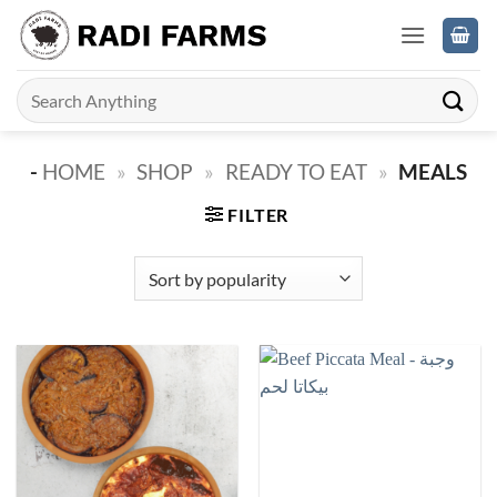
Skip
to
content
Search
for:
-
HOME
»
SHOP
»
READY TO EAT
»
MEALS
FILTER