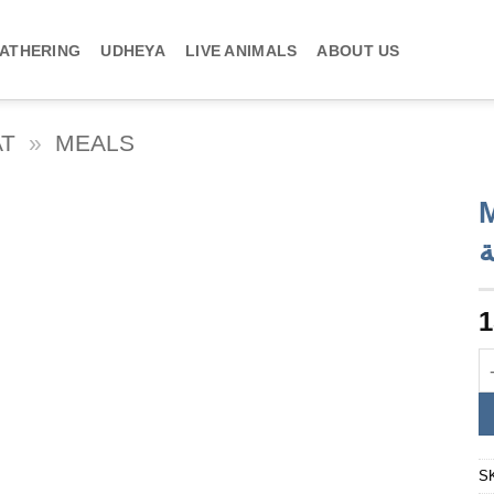
ATHERING
UDHEYA
LIVE ANIMALS
ABOUT US
AT
»
MEALS
M
1
S