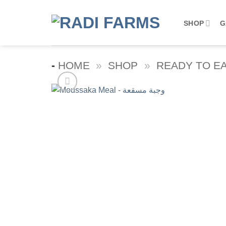
Skip
to
SHOP
G
content
-
HOME
»
SHOP
»
READY TO E