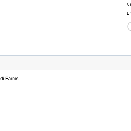
Ca
Br
adi Farms