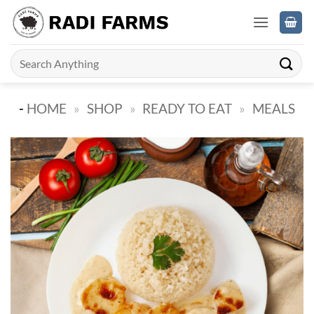
Skip
to
content
Search
for:
-
HOME
»
SHOP
»
READY TO EAT
»
MEALS