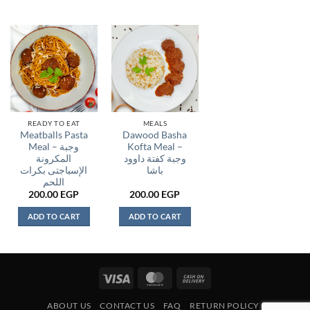
READY TO EAT
MEALS
Meatballs Pasta
Dawood Basha
Meal – وجبة
Kofta Meal –
وجبة كفتة داوود
المكرونة
باشا
الإسباجتى بكرات
اللحم
200.00
EGP
200.00
EGP
ADD TO CART
ADD TO CART
Visa
MasterCard
Cash
On
ABOUT US
CONTACT US
FAQ
RETURN POLICY
Delivery