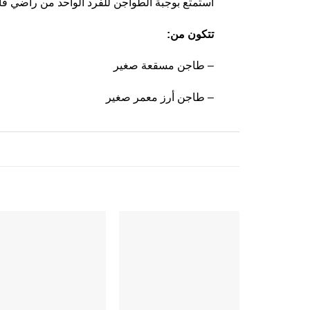
استمتع بوجبة الطواجن للفرد الواحد من راضي فا
:تتكون من
طاجن مسقعة صغير –
طاجن أرز معمر صغير –