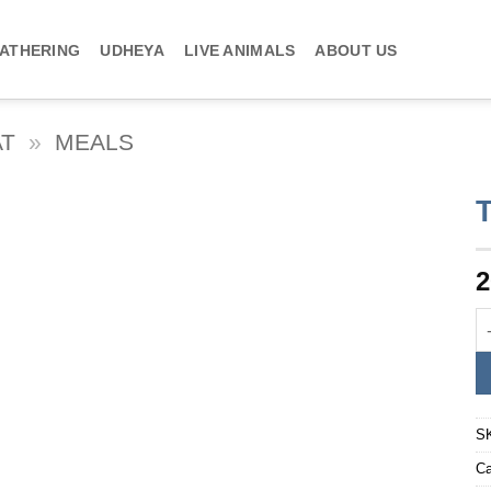
ATHERING
UDHEYA
LIVE ANIMALS
ABOUT US
AT
»
MEALS
2
S
Ca