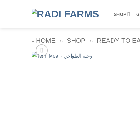
Skip
to
SHOP
G
content
-
HOME
»
SHOP
»
READY TO E