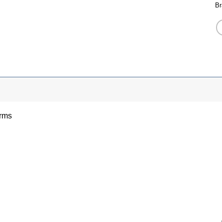
Br
arms