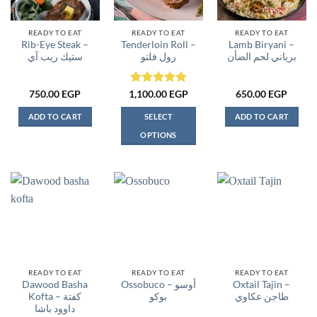
READY TO EAT
READY TO EAT
READY TO EAT
Rib-Eye Steak –
Tenderloin Roll –
Lamb Biryani –
برياني لحم الضأن
رول فلتو
ستيك ريب آي
Rated
5
750.00
EGP
1,100.00
EGP
650.00
EGP
out of 5
ADD TO CART
SELECT
ADD TO CART
OPTIONS
This
product
has
multiple
variants.
The
options
may
be
READY TO EAT
READY TO EAT
READY TO EAT
Dawood Basha
Ossobuco – أوسو
Oxtail Tajin –
chosen
طاجن عكاوي
بوكو
Kofta – كفتة
on
داوود باشا
the