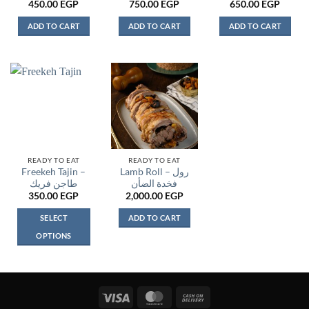
450.00
EGP
750.00
EGP
650.00
EGP
product
page
ADD TO CART
ADD TO CART
ADD TO CART
READY TO EAT
READY TO EAT
Freekeh Tajin –
Lamb Roll – رول
فخدة الضأن
طاجن فريك
350.00
EGP
2,000.00
EGP
SELECT
ADD TO CART
OPTIONS
This
product
has
multiple
Visa
MasterCard
Cash