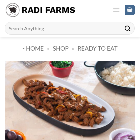
Skip
to
content
Search
for:
-
HOME
»
SHOP
»
READY TO EAT