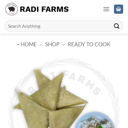
Skip
to
content
Search
for:
-
HOME
»
SHOP
»
READY TO COOK