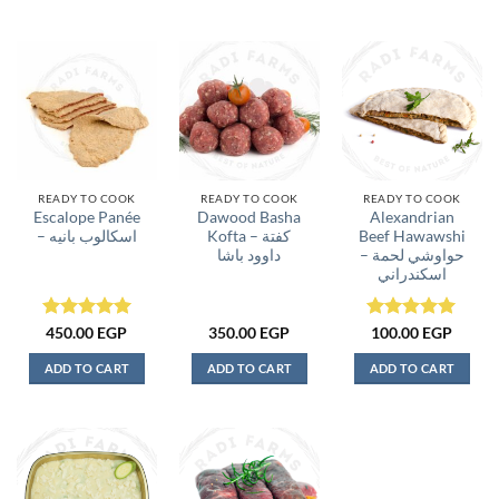
This
product
has
multiple
variants.
The
options
may
be
READY TO COOK
READY TO COOK
READY TO COOK
Escalope Panée
Dawood Basha
Alexandrian
chosen
– اسكالوب بانيه
Kofta – كفتة
Beef Hawawshi
on
– حواوشي لحمة
داوود باشا
the
اسكندراني
product
page
Rated
5
Rated
5
450.00
EGP
350.00
EGP
100.00
EGP
out of 5
out of 5
ADD TO CART
ADD TO CART
ADD TO CART