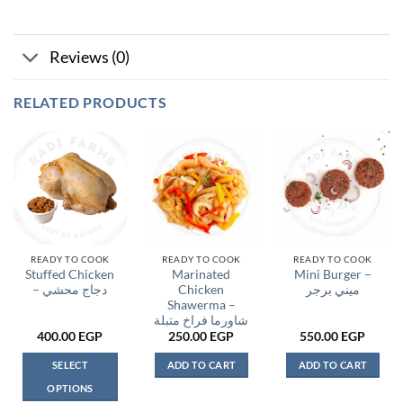
Reviews (0)
RELATED PRODUCTS
READY TO COOK
READY TO COOK
READY TO COOK
Stuffed Chicken
Marinated
Mini Burger –
– دجاج محشي
Chicken
ميني برجر
Shawerma –
شاورما فراخ متبلة
400.00
EGP
250.00
EGP
550.00
EGP
SELECT
ADD TO CART
ADD TO CART
OPTIONS