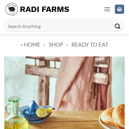
Skip
to
content
Search
for:
-
HOME
»
SHOP
»
READY TO EAT