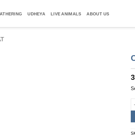
ATHERING
UDHEYA
LIVE ANIMALS
ABOUT US
AT
3
S