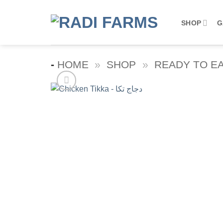
Skip
to
SHOP
G
content
-
HOME
»
SHOP
»
READY TO E