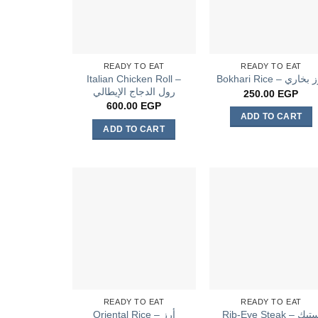
READY TO EAT
READY TO EAT
Italian Chicken Roll –
Bokhari Rice – خاري
رول الدجاج الإيطالي
250.00
EGP
600.00
EGP
ADD TO CART
ADD TO CART
READY TO EAT
READY TO EAT
Rib-Eye Steak – ستيك
Oriental Rice – أرز