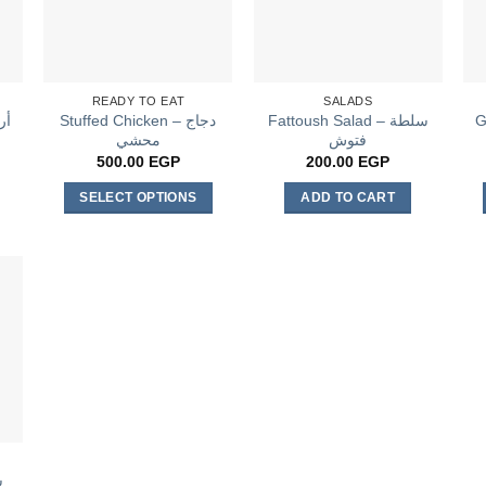
READY TO EAT
SALADS
Gr
Fattoush Salad – سلطة
Stuffed Chicken – دجاج
أرز ب
فتوش
محشي
500.00
EGP
200.00
EGP
SELECT OPTIONS
ADD TO CART
This
product
has
multiple
variants.
The
options
may
be
chosen
on