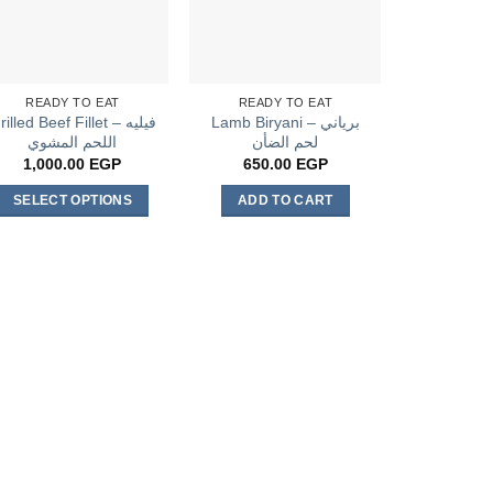
READY TO EAT
READY TO EAT
Lamb Biryani – برياني
illed Beef Fillet – فيليه
لحم الضأن
اللحم المشوي
1,000.00
EGP
650.00
EGP
SELECT OPTIONS
ADD TO CART
This
product
has
multiple
variants.
The
options
may
be
chosen
on