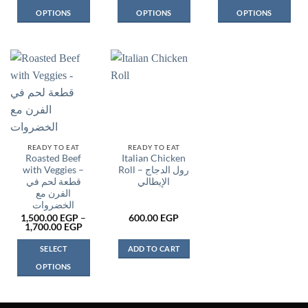
550.00 EGP
OPTIONS
OPTIONS
OPTIONS
This
This
This
product
product
product
has
has
has
multiple
multiple
multiple
variants.
variants.
variants.
The
The
The
options
options
options
may
may
may
be
be
be
READY TO EAT
READY TO EAT
Roasted Beef
Italian Chicken
chosen
chosen
chosen
with Veggies –
Roll – رول الدجاج
on
on
on
الإيطالي
قطعة لحم في
the
the
the
الفرن مع
product
product
product
الخضروات
page
page
page
1,500.00
EGP
–
600.00
EGP
Price
1,700.00
EGP
range:
1,500.00 EGP
SELECT
ADD TO CART
through
1,700.00 EGP
OPTIONS
This
product