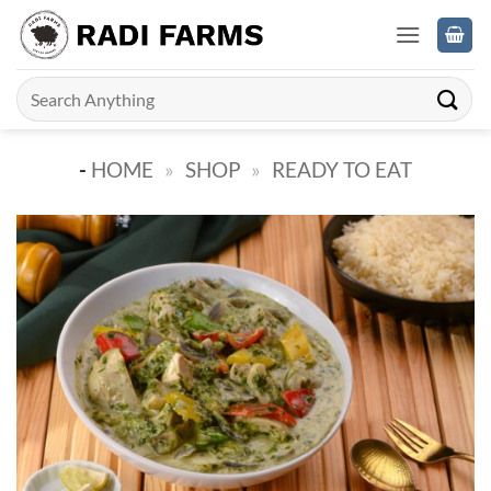
Skip
to
content
Search
for:
-
HOME
»
SHOP
»
READY TO EAT