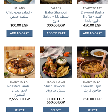
SALADS
SALADS
READY TO EAT
Chickpea Salad –
Baba Ghanouj
Dawood Basha
Kofta – كفتة
Salad – سلطة بابا
سلطة حمص
داوود باشا
غنوج
100.00
EGP
300.00
EGP
450.00
EGP
ADD TO CART
ADD TO CART
ADD TO CART
READY TO EAT
READY TO EAT
READY TO EAT
Roasted Lamb –
Shish Tawook –
Freekeh Tajin –
طاجن فريك
شيش طاووق
لحم الضأن
المشوي
2,655.50
EGP
500.00
EGP
–
350.00
EGP
Price
550.00
EGP
range:
500.00 EGP
SELECT
SELECT
SELECT
through