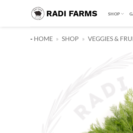
Skip
to
SHOP
G
content
-
HOME
»
SHOP
»
VEGGIES & FRU