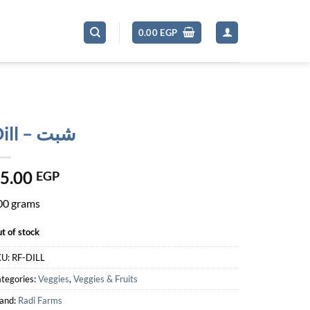
0.00
EGP
Dill – شبت
5.00
EGP
00 grams
t of stock
KU:
RF-DILL
tegories:
Veggies
,
Veggies & Fruits
and:
Radi Farms