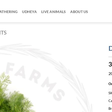
ATHERING
UDHEYA
LIVE ANIMALS
ABOUT US
ITS
3
2
Ou
S
Ca
Br