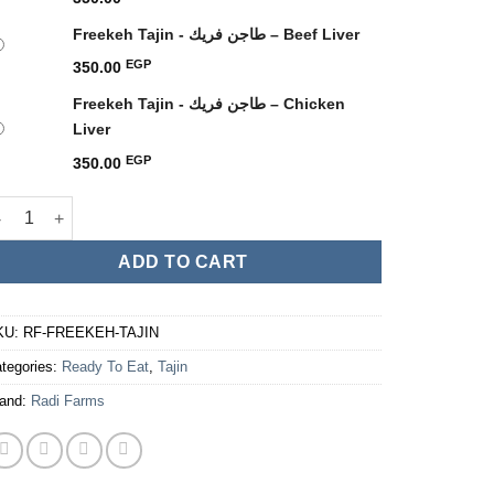
Freekeh Tajin - طاجن فريك – Beef Liver
EGP
350.00
Freekeh Tajin - طاجن فريك – Chicken
Liver
EGP
350.00
Freekeh Tajin - طاجن فريك quantity
ADD TO CART
KU:
RF-FREEKEH-TAJIN
tegories:
Ready To Eat
,
Tajin
and:
Radi Farms