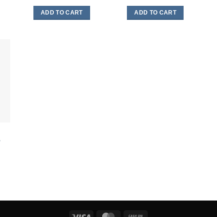
ADD TO CART
ADD TO CART
Visa
MasterCard
Cash