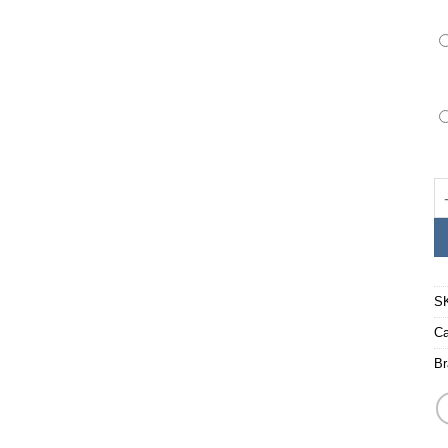
S
Ca
Br