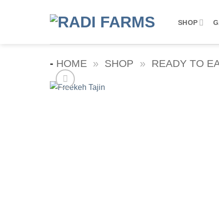
Skip
to
SHOP
G
content
-
HOME
»
SHOP
»
READY TO E