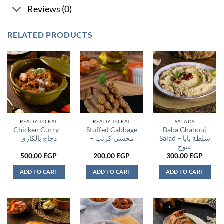
Reviews (0)
RELATED PRODUCTS
READY TO EAT
READY TO EAT
SALADS
Chicken Curry –
Stuffed Cabbage
Baba Ghanouj
Salad – سلطة بابا
– محشي كرنب
دجاج بالكاري
غنوج
500.00
EGP
200.00
EGP
300.00
EGP
ADD TO CART
ADD TO CART
ADD TO CART