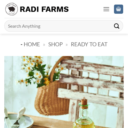
Skip
to
content
Search
for:
-
HOME
»
SHOP
»
READY TO EAT