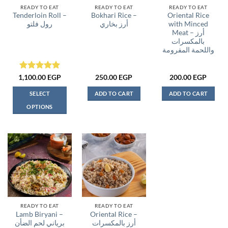
READY TO EAT
READY TO EAT
READY TO EAT
Tenderloin Roll –
Bokhari Rice –
Oriental Rice
رول فلتو
أرز بخاري
with Minced
Meat – أرز
بالمكسرات
واللحمة المفرومة
Rated
5
1,100.00
EGP
250.00
EGP
200.00
EGP
out of 5
SELECT
ADD TO CART
ADD TO CART
OPTIONS
This
product
has
multiple
variants.
The
options
may
be
READY TO EAT
READY TO EAT
Lamb Biryani –
Oriental Rice –
chosen
أرز بالمكسرات
برياني لحم الضأن
on