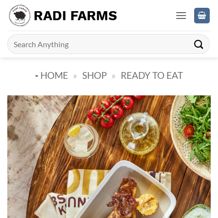
Skip
to
content
Search
for:
-
HOME
»
SHOP
»
READY TO EAT