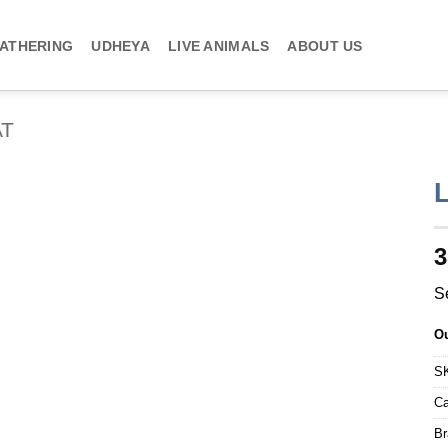
ATHERING
UDHEYA
LIVE ANIMALS
ABOUT US
AT
3
Ou
S
Ca
Br