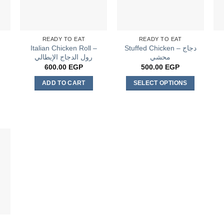
READY TO EAT
READY TO EAT
Italian Chicken Roll –
Stuffed Chicken – دجاج
محشي
رول الدجاج الإيطالي
600.00
EGP
500.00
EGP
ADD TO CART
SELECT OPTIONS
This
product
has
multiple
variants.
The
options
may
be
chosen
on
the