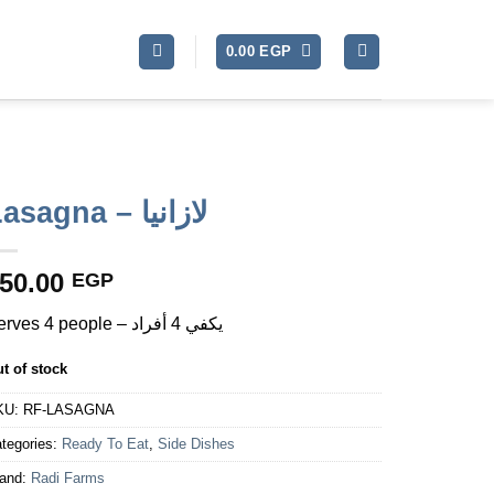
0.00
EGP
Lasagna – لازانيا
50.00
EGP
Serves 4 people – يكفي 4 أفراد
t of stock
KU:
RF-LASAGNA
tegories:
Ready To Eat
,
Side Dishes
and:
Radi Farms