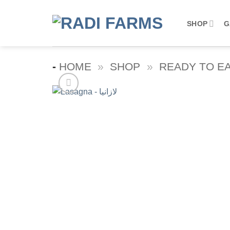
Skip
to
SHOP
G
content
-
HOME
»
SHOP
»
READY TO E