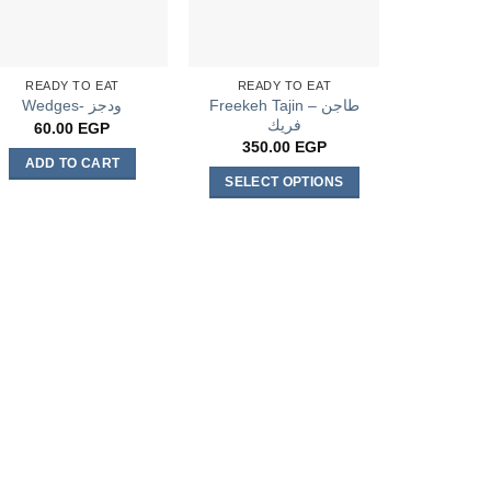
READY TO EAT
READY TO EAT
Freekeh Tajin – طاجن
Wedges- ودجز
فريك
60.00
EGP
350.00
EGP
ADD TO CART
SELECT OPTIONS
This
product
has
multiple
variants.
The
options
may
be
chosen
on
the