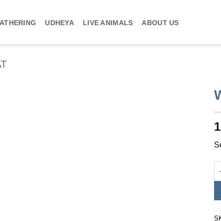
ATHERING
UDHEYA
LIVE ANIMALS
ABOUT US
AT
1
S