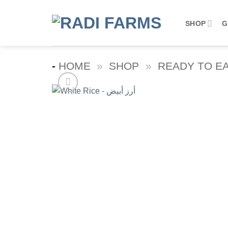
Skip
to
SHOP
G
content
-
HOME
»
SHOP
»
READY TO E